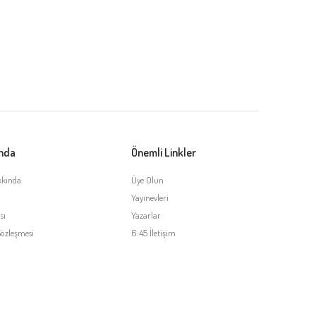
ında
Önemli Linkler
kkında
Üye Olun
Yayınevleri
sı
Yazarlar
Sözleşmesi
6:45 İletişim