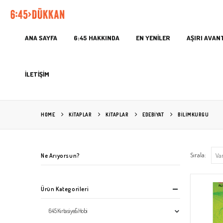
ANA SAYFA
6:45 HAKKINDA
EN YENİLER
AŞIRI AVAN
İLETİŞİM
HOME
KITAPLAR
KİTAPLAR
EDEBIYAT
BILIMKURGU
Sırala:
Ne Arıyorsun?
Ürün Kategorileri
6:45 Kırtasiye&Hobi