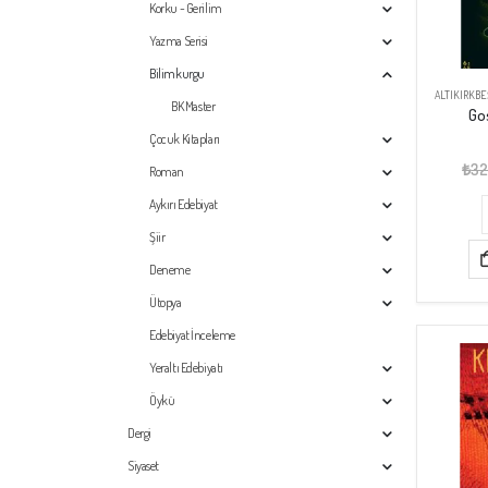
Korku - Gerilim
Yazma Serisi
Bilimkurgu
ALTIKIRKBE
BK Master
Go
Çocuk Kitapları
₺
32
Roman
Aykırı Edebiyat
Şiir
Deneme
Ütopya
Edebiyat İnceleme
Yeraltı Edebiyatı
Öykü
Dergi
Siyaset