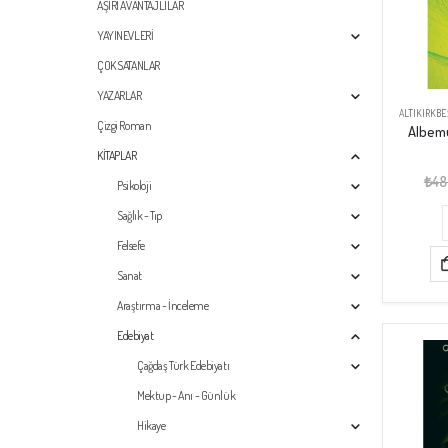
AŞIRI AVANTAJLILAR
YAYINEVLERİ
ÇOK SATANLAR
YAZARLAR
ALTIKIRKBE
Çizgi Roman
Albem
KİTAPLAR
₺
48
Psikoloji
Sağlık - Tıp
Felsefe
Sanat
Araştırma - İnceleme
Edebiyat
Çağdaş Türk Edebiyatı
Mektup - Anı - Günlük
Hikaye