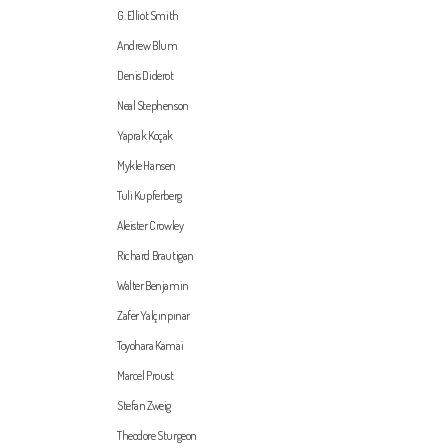
G. Elliot Smith
Andrew Blum
Denis Diderot
Neal Stephenson
Yaprak Koçak
Mykle Hansen
Tuli Kupferberg
Aleister Crowley
Richard Brautigan
Walter Benjamin
Zafer Yalçınpınar
Toyohara Kamai
Marcel Proust
Stefan Zweig
Theodore Sturgeon