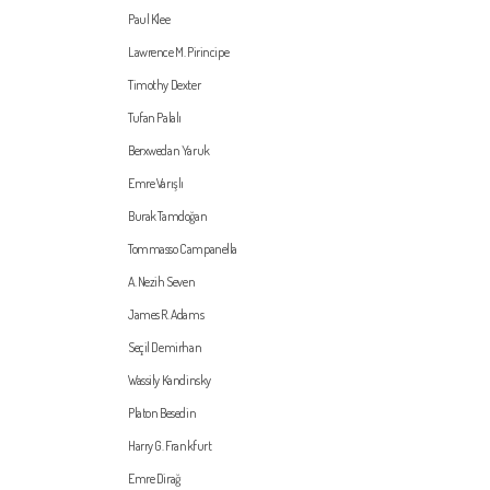
Paul Klee
Lawrence M. Pirincipe
Timothy Dexter
Tufan Palalı
Berxwedan Yaruk
Emre Varışlı
Burak Tamdoğan
Tommasso Campanella
A. Nezih Seven
James R. Adams
Seçil Demirhan
Wassily Kandinsky
Platon Besedin
Harry G. Frankfurt
Emre Dirağ