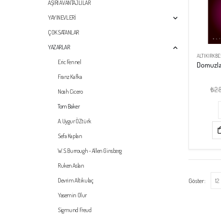
AŞIRI AVANTAJLILAR
YAYINEVLERİ
ÇOK SATANLAR
YAZARLAR
ALTIKIRKBE
Eric Fennel
Franz Kafka
₺
2
Noah Cicero
Tom Baker
A. Uygur ÖZtürk
Sefa Kaplan
W. S. Burrough - Allen Ginsberg
Ruken Aslan
Göster:
Devrim Altıkulaç
Yasemin Olur
Sigmund Freud