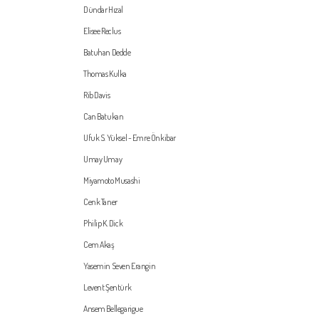
Dündar Hızal
Elisee Reclus
Batuhan Dedde
Thomas Kulka
Rib Davis
Can Batukan
Ufuk S. Yüksel - Emre Önkibar
Umay Umay
Miyamoto Musashi
Cenk Taner
Philip K. Dick
Cem Akaş
Yasemin Seven Erangin
Levent Şentürk
Ansem Bellegarigue