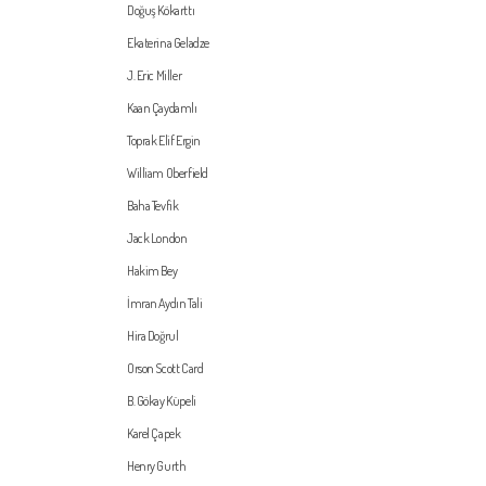
Doğuş Kökarttı
Ekaterina Geladze
J. Eric Miller
Kaan Çaydamlı
Toprak Elif Ergin
William Oberfield
Baha Tevfik
Jack London
Hakim Bey
İmran Aydın Tali
Hira Doğrul
Orson Scott Card
B. Gökay Küpeli
Karel Çapek
Henry Gurth