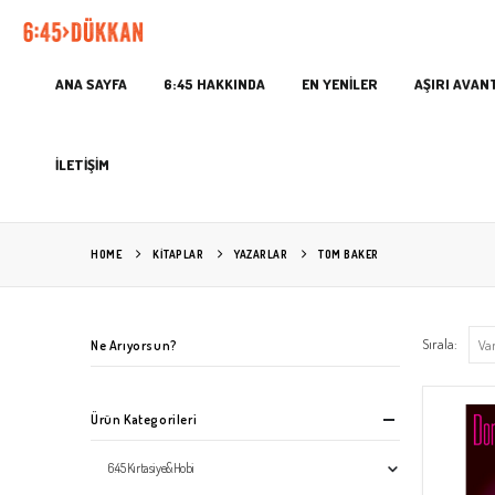
ANA SAYFA
6:45 HAKKINDA
EN YENİLER
AŞIRI AVAN
İLETİŞİM
HOME
KITAPLAR
YAZARLAR
TOM BAKER
Sırala:
Ne Arıyorsun?
Ürün Kategorileri
6:45 Kırtasiye&Hobi