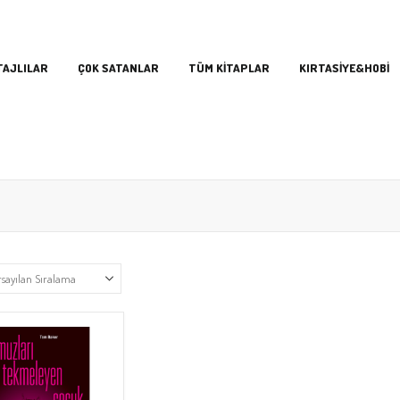
TAJLILAR
ÇOK SATANLAR
TÜM KİTAPLAR
KIRTASİYE&HOBİ