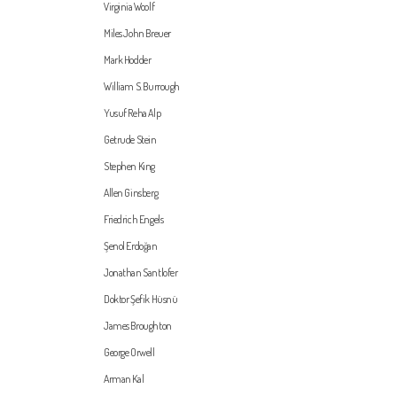
Virginia Woolf
Miles John Breuer
Mark Hodder
William S. Burrough
Yusuf Reha Alp
Getrude Stein
Stephen King
Allen Ginsberg
Friedrich Engels
Şenol Erdoğan
Jonathan Santlofer
Doktor Şefik Hüsnü
James Broughton
George Orwell
Arman Kal