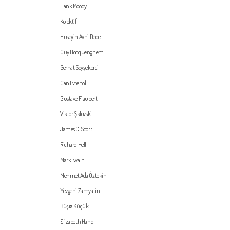
Hank Moody
Kolektif
Hüseyin Avni Dede
Guy Hocquenghem
Serhat Soyşekerci
Can Evrenol
Gustave Flaubert
Viktor Şklovski
James C. Scott
Richard Hell
Mark Twain
Mehmet Ada Öztekin
Yevgeni Zamyatin
Büşra Küçük
Elizabeth Hand