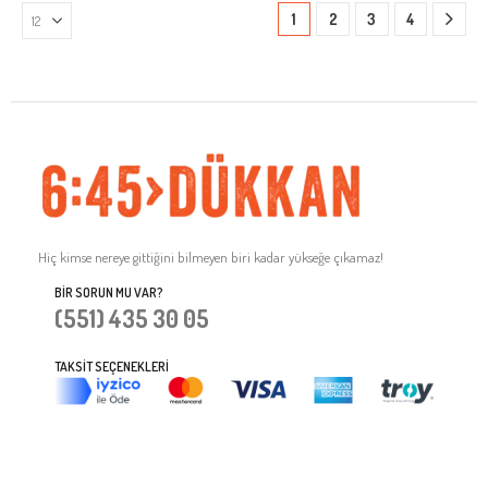
1
2
3
4
Hiç kimse nereye gittiğini bilmeyen biri kadar yükseğe çıkamaz!
BIR SORUN MU VAR?
(551) 435 30 05
TAKSIT SEÇENEKLERI