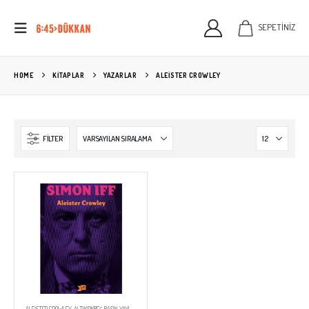
SEPETİNİZ
HOME
KITAPLAR
YAZARLAR
ALEISTER CROWLEY
FILTER
ALEISTER CROWLEY
,
ALTIKIRKBEŞ BASIN YAYIN
,
EDEBIYAT
,
KİTAPLAR
,
ROMAN
,
YAYINEVLERİ
,
YAZARLAR