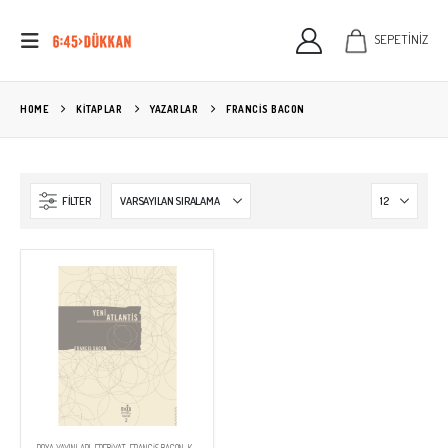
SEPETİNİZ
HOME
KITAPLAR
YAZARLAR
FRANCIS BACON
FILTER
DOXA YAYINLARI
,
EDEBIYAT
,
FRANCIS BACON
,
KİTAPLAR
,
OKUMA LISTESI
,
ÜTOPYA
,
ÜTOPYA SERISI
,
YAYINEVLERİ
,
YAZARLAR