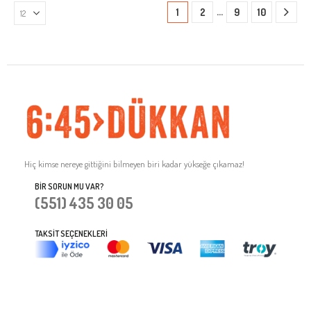
…
1
2
9
10
Hiç kimse nereye gittiğini bilmeyen biri kadar yükseğe çıkamaz!
BIR SORUN MU VAR?
(551) 435 30 05
TAKSIT SEÇENEKLERI