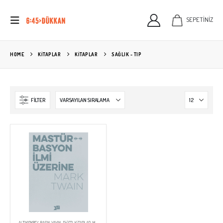
SEPETİNİZ
HOME
KITAPLAR
KİTAPLAR
SAĞLIK - TIP
FILTER
ALTIKIRKBEŞ BASIN YAYIN
,
DIĞER
,
KİTAPLAR
,
MARK TWAIN
,
OKUMA LISTESI
,
SAĞLIK - TIP
,
YAYINEVLERİ
,
YAZARLAR