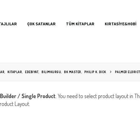
TAJLILAR
ÇOK SATANLAR
TÜM KİTAPLAR
KIRTASİYE&HOBİ
LAR
,
KİTAPLAR
,
EDEBIYAT
,
BILIMKURGU
,
BK MASTER
,
PHILIP K. DICK
PALMER ELDRICT
Builder / Single Product
. You need to select product layout in 
roduct Layout.