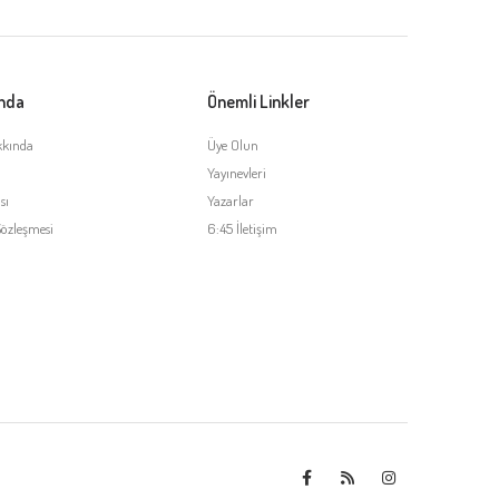
ında
Önemli Linkler
kkında
Üye Olun
Yayınevleri
sı
Yazarlar
Sözleşmesi
6:45 İletişim