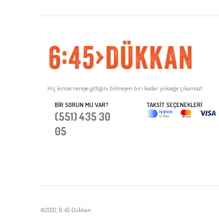
Hiç kimse nereye gittiğini bilmeyen biri kadar yükseğe çıkamaz!
BIR SORUN MU VAR?
TAKSIT SEÇENEKLERI
(551) 435 30
05
©2022, 6:45 Dükkan
Tek Tıkla Ödeme Kolaylığı