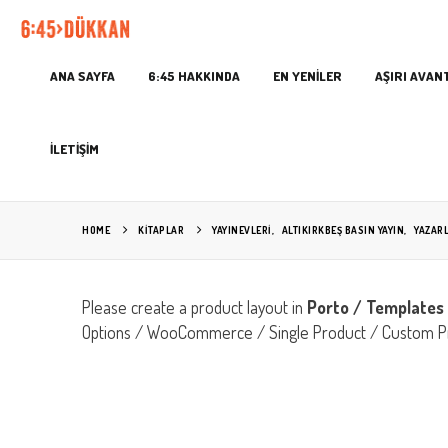
ANA SAYFA
6:45 HAKKINDA
EN YENİLER
AŞIRI AVAN
İLETİŞİM
HOME
KITAPLAR
YAYINEVLERİ
,
ALTIKIRKBEŞ BASIN YAYIN
,
YAZAR
Please create a product layout in
Porto / Templates 
Options / WooCommerce / Single Product / Custom P