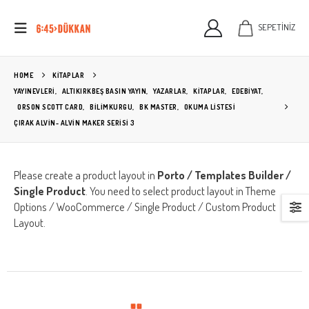
SEPETİNİZ
HOME
KITAPLAR
YAYINEVLERİ
,
ALTIKIRKBEŞ BASIN YAYIN
,
YAZARLAR
,
KİTAPLAR
,
EDEBIYAT
,
ORSON SCOTT CARD
,
BILIMKURGU
,
BK MASTER
,
OKUMA LISTESI
ÇIRAK ALVIN- ALVIN MAKER SERISI 3
Please create a product layout in
Porto / Templates Builder /
Single Product
. You need to select product layout in Theme
Options / WooCommerce / Single Product / Custom Product
Layout.