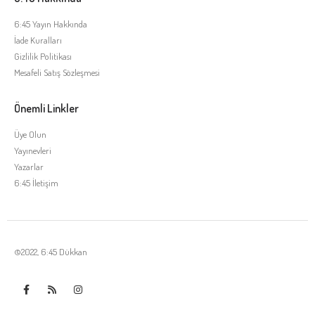
6:45 Yayın Hakkında
İade Kuralları
Gizlilik Politikası
Mesafeli Satış Sözleşmesi
Önemli Linkler
Üye Olun
Yayınevleri
Yazarlar
6:45 İletişim
©2022, 6:45 Dükkan
Tek Tıkla Ödeme Kolaylığı