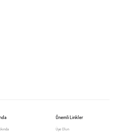
ında
Önemli Linkler
kkında
Üye Olun