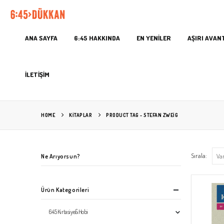
ANA SAYFA
6:45 HAKKINDA
EN YENİLER
AŞIRI AVAN
İLETİŞİM
HOME
KITAPLAR
PRODUCT TAG -
STEFAN ZWEIG
Sırala:
Ne Arıyorsun?
Ürün Kategorileri
6:45 Kırtasiye&Hobi