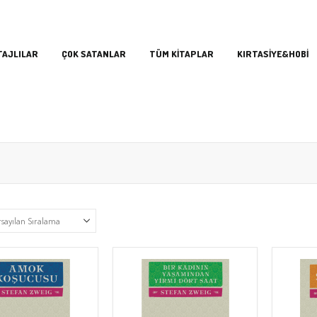
TAJLILAR
ÇOK SATANLAR
TÜM KİTAPLAR
KIRTASİYE&HOBİ