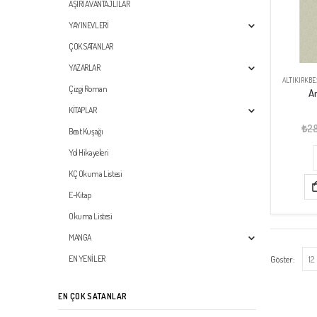
AŞIRI AVANTAJLILAR
YAYINEVLERİ
ÇOK SATANLAR
YAZARLAR
ALTIKIRKBE
Çizgi Roman
A
KİTAPLAR
₺
2
Beat Kuşağı
Yol Hikayeleri
KÇ Okuma Listesi
E-Kitap
Okuma Listesi
MANGA
Göster:
EN YENİLER
EN ÇOK SATANLAR