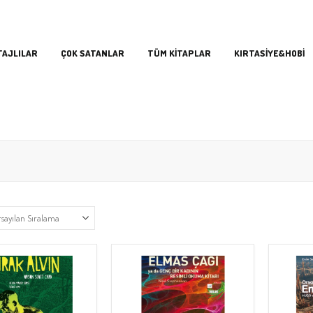
TAJLILAR
ÇOK SATANLAR
TÜM KİTAPLAR
KIRTASİYE&HOBİ