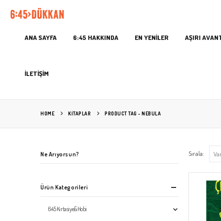
ANA SAYFA
6:45 HAKKINDA
EN YENİLER
AŞIRI AVAN
İLETİŞİM
HOME
KITAPLAR
PRODUCT TAG -
NEBULA
Sırala:
Ne Arıyorsun?
Ürün Kategorileri
6:45 Kırtasiye&Hobi