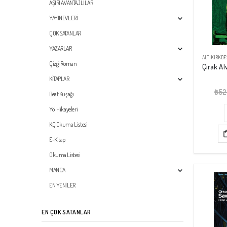
AŞIRI AVANTAJLILAR
YAYINEVLERİ
ÇOK SATANLAR
YAZARLAR
ALTIKIRKBE
Çizgi Roman
KİTAPLAR
₺
52
Beat Kuşağı
Yol Hikayeleri
KÇ Okuma Listesi
E-Kitap
Okuma Listesi
MANGA
EN YENİLER
EN ÇOK SATANLAR