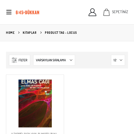
SEPETİNİZ
HOME
KITAPLAR
PRODUCT TAG -
LOCUS
FILTER
ALTIKIRKBEŞ BASIN YAYIN
,
BILIMKURGU
,
BK MASTER
,
EDEBIYAT
,
KİTAPLAR
,
NEAL STEPHENSON
,
YAYINEVLERİ
,
YAZARLAR