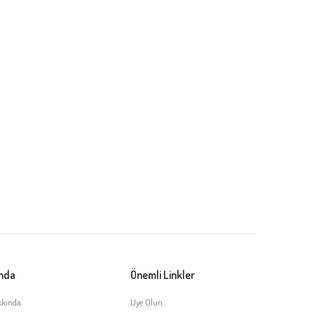
ında
Önemli Linkler
kkında
Üye Olun