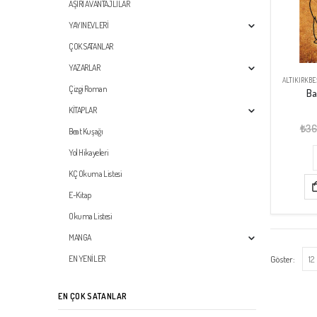
AŞIRI AVANTAJLILAR
YAYINEVLERİ
ÇOK SATANLAR
YAZARLAR
ALTIKIRKBE
Çizgi Roman
Ba
KİTAPLAR
₺
36
Beat Kuşağı
Yol Hikayeleri
KÇ Okuma Listesi
E-Kitap
Okuma Listesi
MANGA
Göster:
EN YENİLER
EN ÇOK SATANLAR