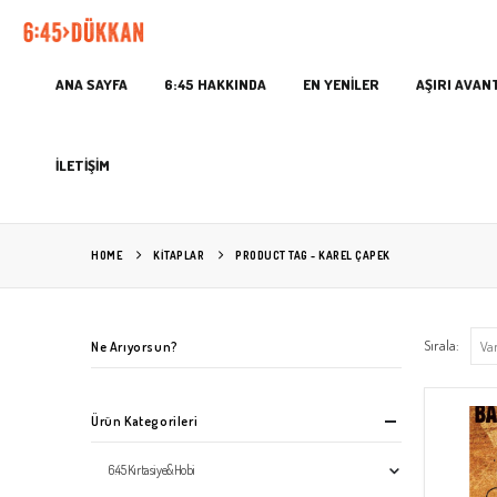
ANA SAYFA
6:45 HAKKINDA
EN YENİLER
AŞIRI AVAN
İLETİŞİM
HOME
KITAPLAR
PRODUCT TAG -
KAREL ÇAPEK
Sırala:
Ne Arıyorsun?
Ürün Kategorileri
6:45 Kırtasiye&Hobi