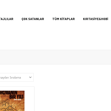
TAJLILAR
ÇOK SATANLAR
TÜM KİTAPLAR
KIRTASİYE&HOBİ