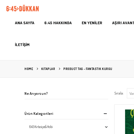
ANA SAYFA
6:45 HAKKINDA
EN YENİLER
AŞIRI AVAN
İLETİŞİM
HOME
KITAPLAR
PRODUCT TAG -
FANTASTIK KURGU
Sırala:
Ne Arıyorsun?
Ürün Kategorileri
6:45 Kırtasiye&Hobi