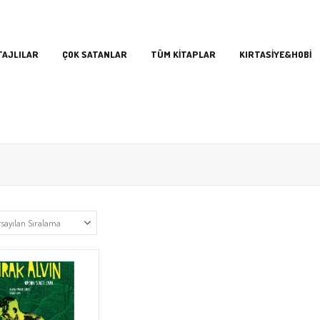
TAJLILAR
ÇOK SATANLAR
TÜM KİTAPLAR
KIRTASİYE&HOBİ