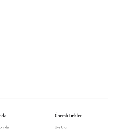
ında
Önemli Linkler
kkında
Üye Olun