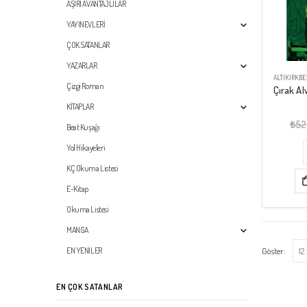
AŞIRI AVANTAJLILAR
YAYINEVLERİ
ÇOK SATANLAR
YAZARLAR
ALTIKIRKBE
Çizgi Roman
KİTAPLAR
₺
52
Beat Kuşağı
Yol Hikayeleri
KÇ Okuma Listesi
E-Kitap
Okuma Listesi
MANGA
Göster:
EN YENİLER
EN ÇOK SATANLAR