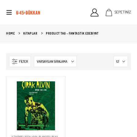
SEPETİNİZ
HOME
KITAPLAR
PRODUCT TAG -
FANTASTIK EDEBIYAT
FILTER
ALTIKIRKBEŞ BASIN YAYIN
,
BILIMKURGU
,
BK MASTER
,
EDEBIYAT
,
KİTAPLAR
,
OKUMA LISTESI
,
ORSON SCOTT CARD
,
YAYINEVLER