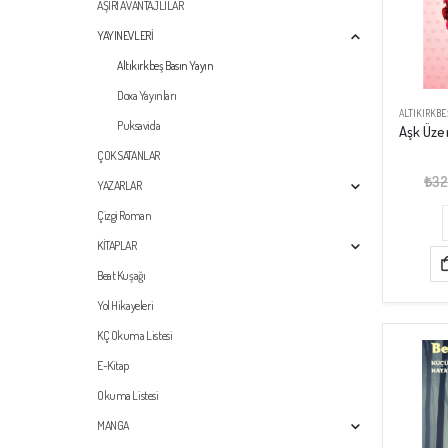
AŞIRI AVANTAJLILAR
YAYINEVLERİ
Altıkırkbeş Basın Yayın
Doxa Yayınları
ALTIKIRKBE
Puksavida
ÇOK SATANLAR
₺
32
YAZARLAR
Çizgi Roman
KİTAPLAR
Beat Kuşağı
Yol Hikayeleri
KÇ Okuma Listesi
E-Kitap
Okuma Listesi
MANGA