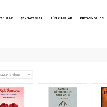
TAJLILAR
ÇOK SATANLAR
TÜM KİTAPLAR
KIRTASİYE&HOBİ