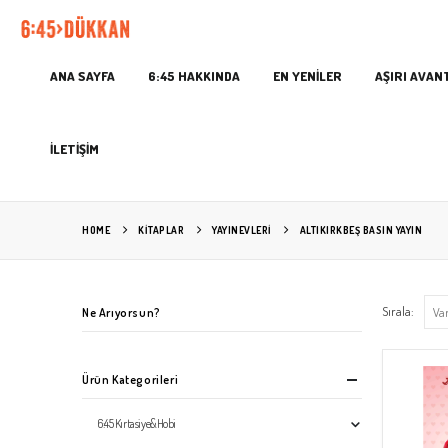
ANA SAYFA
6:45 HAKKINDA
EN YENİLER
AŞIRI AVAN
İLETİŞİM
HOME
KITAPLAR
YAYINEVLERİ
ALTIKIRKBEŞ BASIN YAYIN
Sırala:
Ne Arıyorsun?
Ürün Kategorileri
6:45 Kırtasiye&Hobi