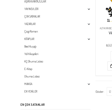
AŞIRI AVANTAJLILAR
YAYINEVLERİ
ÇOK SATANLAR
YAZARLAR
ALTIKIRKBE
Çizgi Roman
V
KİTAPLAR
₺
32
Beat Kuşağı
Yol Hikayeleri
KÇ Okuma Listesi
E-Kitap
Okuma Listesi
MANGA
Göster:
EN YENİLER
EN ÇOK SATANLAR