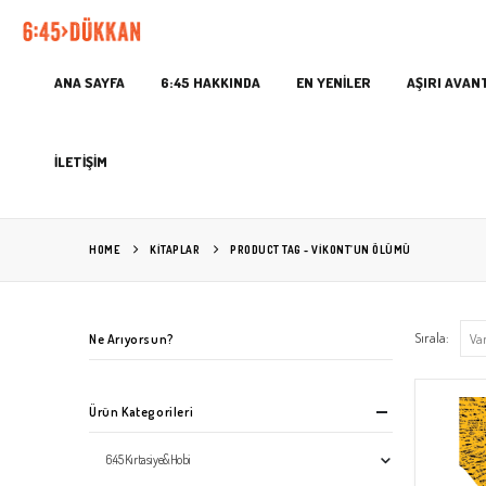
ANA SAYFA
6:45 HAKKINDA
EN YENİLER
AŞIRI AVAN
İLETİŞİM
HOME
KITAPLAR
PRODUCT TAG -
VIKONT’UN ÖLÜMÜ
Sırala:
Ne Arıyorsun?
Ürün Kategorileri
6:45 Kırtasiye&Hobi