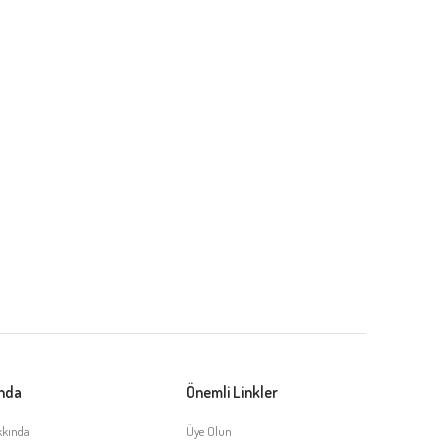
ında
Önemli Linkler
kkında
Üye Olun