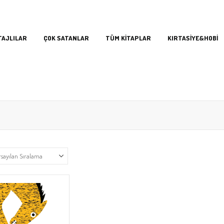
TAJLILAR
ÇOK SATANLAR
TÜM KİTAPLAR
KIRTASİYE&HOBİ