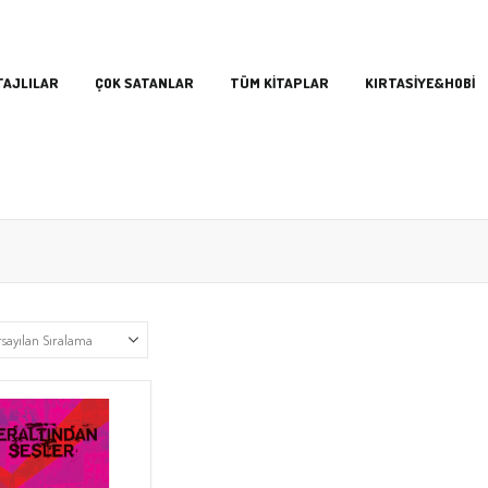
TAJLILAR
ÇOK SATANLAR
TÜM KİTAPLAR
KIRTASİYE&HOBİ