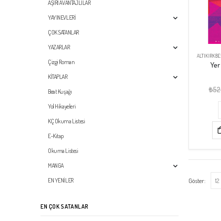
AŞIRI AVANTAJLILAR
YAYINEVLERİ
ÇOK SATANLAR
YAZARLAR
ALTIKIRKBE
Çizgi Roman
Yer
KİTAPLAR
₺
52
Beat Kuşağı
Yol Hikayeleri
KÇ Okuma Listesi
E-Kitap
Okuma Listesi
MANGA
Göster:
EN YENİLER
EN ÇOK SATANLAR