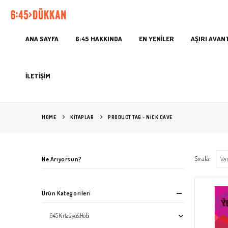
ANA SAYFA
6:45 HAKKINDA
EN YENİLER
AŞIRI AVAN
İLETİŞİM
HOME
KITAPLAR
PRODUCT TAG -
NICK CAVE
Sırala:
Ne Arıyorsun?
Ürün Kategorileri
6:45 Kırtasiye&Hobi