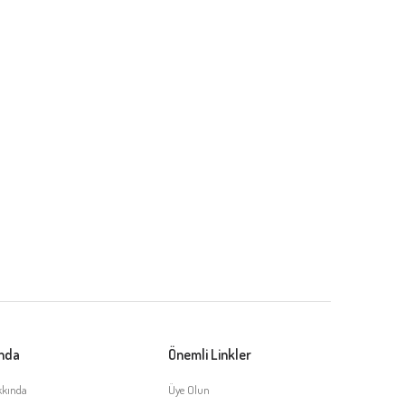
ında
Önemli Linkler
kkında
Üye Olun