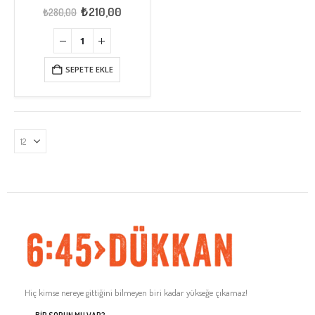
0
out of 5
Orijinal
Şu
₺
210,00
₺
280,00
fiyat:
andaki
₺280,00.
fiyat:
₺210,00.
SEPETE EKLE
Hiç kimse nereye gittiğini bilmeyen biri kadar yükseğe çıkamaz!