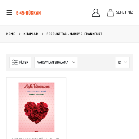
SEPETİNİZ
HOME
KITAPLAR
PRODUCT TAG -
HARRY G. FRANKFURT
FILTER
ALTIKIRKBEŞ BASIN YAYIN
,
DIĞER
,
FELSEFE
,
HARRY G. FRANKFURT
,
KİTAPLAR
,
OKUMA LISTESI
,
YAYINEVLERİ
,
YAZARLAR