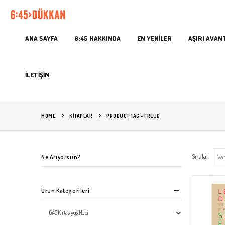
ANA SAYFA
6:45 HAKKINDA
EN YENİLER
AŞIRI AVAN
İLETİŞİM
HOME
KITAPLAR
PRODUCT TAG -
FREUD
Sırala:
Ne Arıyorsun?
Ürün Kategorileri
6:45 Kırtasiye&Hobi