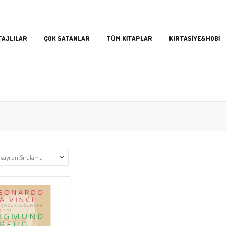
TAJLILAR
ÇOK SATANLAR
TÜM KİTAPLAR
KIRTASİYE&HOBİ