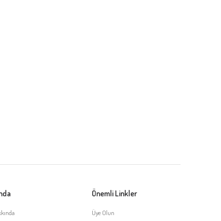
ında
Önemli Linkler
kkında
Üye Olun