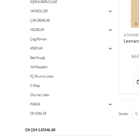
AŞIRI AVANTAJLILAR
YAYINEVLERİ
ÇOK SATANLAR
YAZARLAR
ALTIKIRKBE
Çizgi Roman
KİTAPLAR
₺
32
Beat Kuşağı
Yol Hikayeleri
KÇ Okuma Listesi
E-Kitap
Okuma Listesi
MANGA
Göster:
EN YENİLER
EN ÇOK SATANLAR