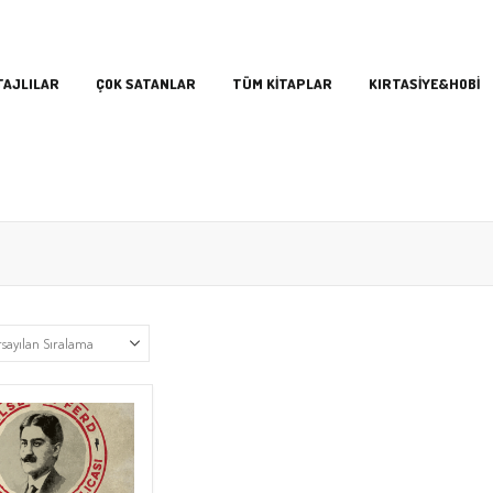
TAJLILAR
ÇOK SATANLAR
TÜM KİTAPLAR
KIRTASİYE&HOBİ