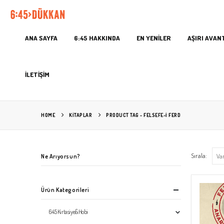
ANA SAYFA
6:45 HAKKINDA
EN YENİLER
AŞIRI AVAN
İLETİŞİM
HOME
KITAPLAR
PRODUCT TAG -
FELSEFE-I FERD
Sırala:
Ne Arıyorsun?
Ürün Kategorileri
6:45 Kırtasiye&Hobi