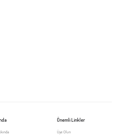
ında
Önemli Linkler
kkında
Üye Olun