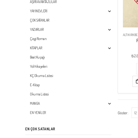
AŞIRI AVANTAJLILAR
YAYINEVLERİ
ÇOK SATANLAR
YAZARLAR
ALTIKIRKBE
Çizgi Roman
KİTAPLAR
₺
2
Beat Kuşağı
Yol Hikayeleri
KÇ Okuma Listesi
E-Kitap
Okuma Listesi
MANGA
Göster:
EN YENİLER
EN ÇOK SATANLAR