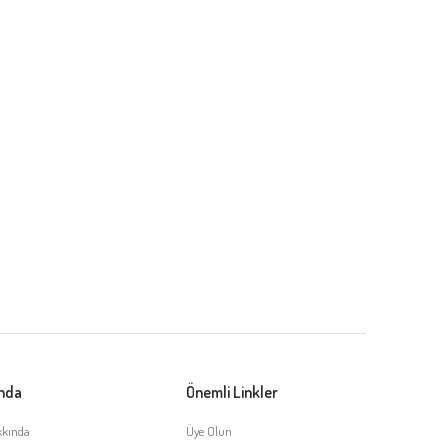
ında
Önemli Linkler
kkında
Üye Olun