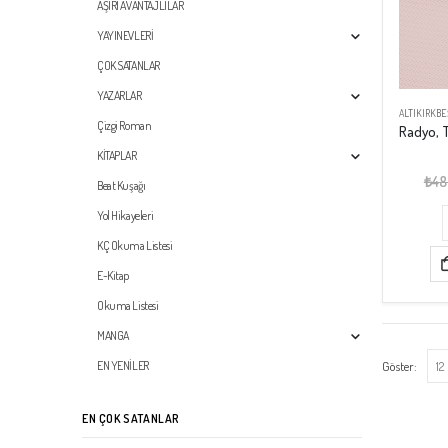
AŞIRI AVANTAJLILAR
YAYINEVLERİ
ÇOK SATANLAR
YAZARLAR
ALTIKIRKBE
Çizgi Roman
KİTAPLAR
₺
48
Beat Kuşağı
Yol Hikayeleri
KÇ Okuma Listesi
E-Kitap
Okuma Listesi
MANGA
Göster:
EN YENİLER
EN ÇOK SATANLAR