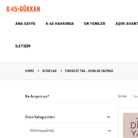
ANA SAYFA
6:45 HAKKINDA
EN YENİLER
AŞIRI AVAN
İLETİŞİM
HOME
KITAPLAR
PRODUCT TAG -
DIYALOG YAZMAK
Sırala:
Ne Arıyorsun?
Ürün Kategorileri
6:45 Kırtasiye&Hobi