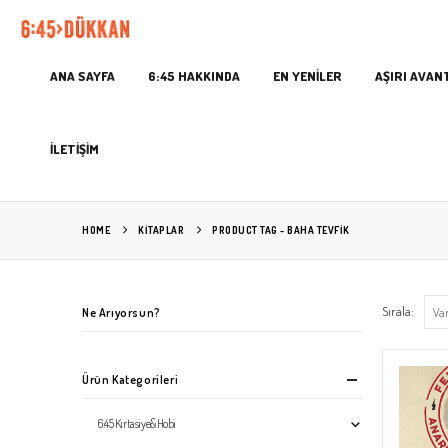
ANA SAYFA
6:45 HAKKINDA
EN YENİLER
AŞIRI AVAN
İLETİŞİM
HOME
KITAPLAR
PRODUCT TAG -
BAHA TEVFIK
Sırala:
Ne Arıyorsun?
Ürün Kategorileri
6:45 Kırtasiye&Hobi