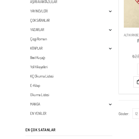
AŞIRI AVANTAJLILAR
YAYINEVLERİ
ÇOK SATANLAR
YAZARLAR
ALTIKIRKBE
Çizgi Roman
KİTAPLAR
₺
2
Beat Kuşağı
Yol Hikayeleri
KÇ Okuma Listesi
E-Kitap
Okuma Listesi
MANGA
Göster:
EN YENİLER
EN ÇOK SATANLAR