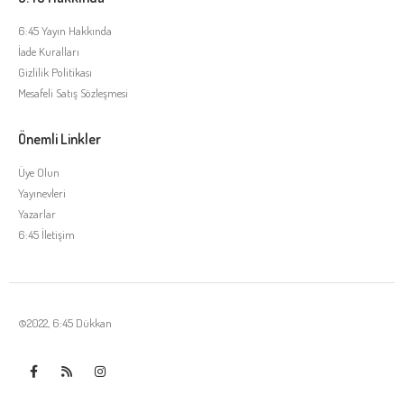
6:45 Yayın Hakkında
İade Kuralları
Gizlilik Politikası
Mesafeli Satış Sözleşmesi
Önemli Linkler
Üye Olun
Yayınevleri
Yazarlar
6:45 İletişim
©2022, 6:45 Dükkan
Tek Tıkla Ödeme Kolaylığı