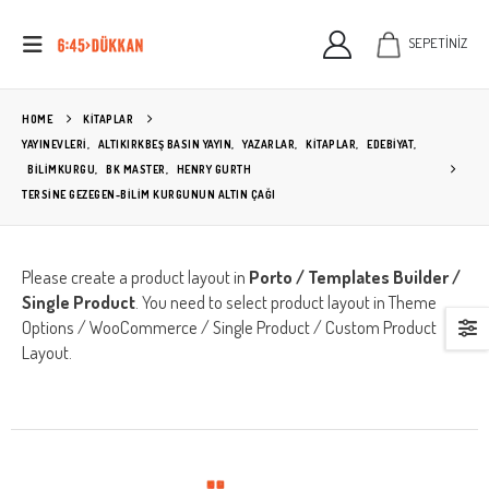
SEPETİNİZ
HOME
KITAPLAR
YAYINEVLERİ
,
ALTIKIRKBEŞ BASIN YAYIN
,
YAZARLAR
,
KİTAPLAR
,
EDEBIYAT
,
BILIMKURGU
,
BK MASTER
,
HENRY GURTH
TERSINE GEZEGEN-BILIM KURGUNUN ALTIN ÇAĞI
Please create a product layout in
Porto / Templates Builder /
Single Product
. You need to select product layout in Theme
Options / WooCommerce / Single Product / Custom Product
Layout.