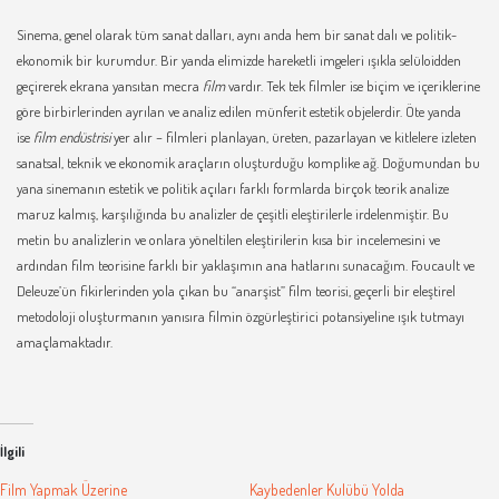
Sinema, genel olarak tüm sanat dalları, aynı anda hem bir sanat dalı ve politik-
ekonomik bir kurumdur. Bir yanda elimizde hareketli imgeleri ışıkla selüloidden
geçirerek ekrana yansıtan mecra
film
vardır. Tek tek filmler ise biçim ve içeriklerine
göre birbirlerinden ayrılan ve analiz edilen münferit estetik objelerdir. Öte yanda
ise
film endüstrisi
yer alır – filmleri planlayan, üreten, pazarlayan ve kitlelere izleten
sanatsal, teknik ve ekonomik araçların oluşturduğu komplike ağ. Doğumundan bu
yana sinemanın estetik ve politik açıları farklı formlarda birçok teorik analize
maruz kalmış, karşılığında bu analizler de çeşitli eleştirilerle irdelenmiştir. Bu
metin bu analizlerin ve onlara yöneltilen eleştirilerin kısa bir incelemesini ve
ardından film teorisine farklı bir yaklaşımın ana hatlarını sunacağım. Foucault ve
Deleuze’ün fikirlerinden yola çıkan bu “anarşist” film teorisi, geçerli bir eleştirel
metodoloji oluşturmanın yanısıra filmin özgürleştirici potansiyeline ışık tutmayı
amaçlamaktadır.
İlgili
Film Yapmak Üzerine
Kaybedenler Kulübü Yolda