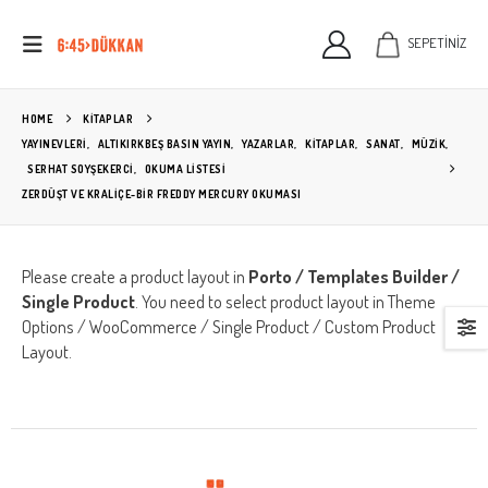
SEPETİNİZ
HOME
KITAPLAR
YAYINEVLERİ
,
ALTIKIRKBEŞ BASIN YAYIN
,
YAZARLAR
,
KİTAPLAR
,
SANAT
,
MÜZIK
,
SERHAT SOYŞEKERCI
,
OKUMA LISTESI
ZERDÜŞT VE KRALIÇE-BIR FREDDY MERCURY OKUMASI
Please create a product layout in
Porto / Templates Builder /
Single Product
. You need to select product layout in Theme
Options / WooCommerce / Single Product / Custom Product
Layout.