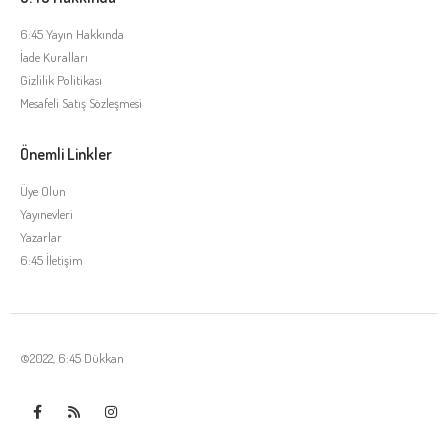
6:45 Yayın Hakkında
İade Kuralları
Gizlilik Politikası
Mesafeli Satış Sözleşmesi
Önemli Linkler
Üye Olun
Yayınevleri
Yazarlar
6:45 İletişim
©2022, 6:45 Dükkan
Tek Tıkla Ödeme Kolaylığı