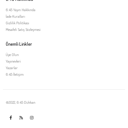
6:45 Yayın Hakkında
İade Kuralları
Gizlilik Politikası
Mesafeli Satış Sözleşmesi
Önemli Linkler
Üye Olun
Yayınevleri
Yazarlar
6:45 İletişim
©2022, 6:45 Dükkan
Tek Tıkla Ödeme Kolaylığı