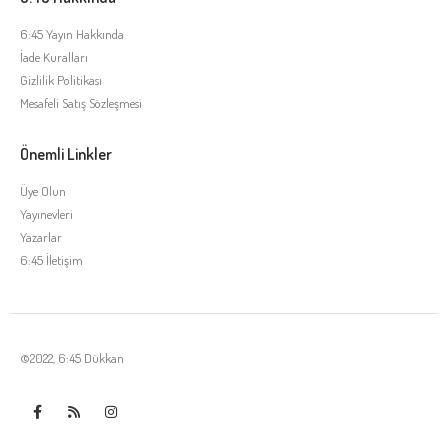
6:45 Yayın Hakkında
İade Kuralları
Gizlilik Politikası
Mesafeli Satış Sözleşmesi
Önemli Linkler
Üye Olun
Yayınevleri
Yazarlar
6:45 İletişim
©2022, 6:45 Dükkan
Tek Tıkla Ödeme Kolaylığı