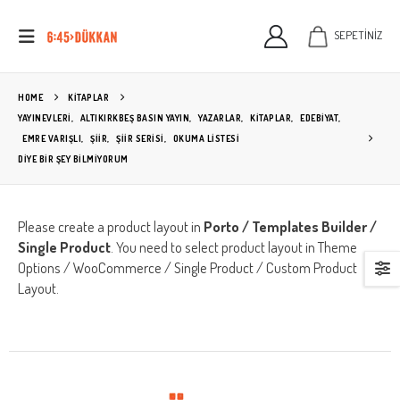
SEPETİNİZ
HOME
KITAPLAR
YAYINEVLERİ
,
ALTIKIRKBEŞ BASIN YAYIN
,
YAZARLAR
,
KİTAPLAR
,
EDEBIYAT
,
EMRE VARIŞLI
,
ŞIIR
,
ŞIIR SERISI
,
OKUMA LISTESI
DIYE BIR ŞEY BILMIYORUM
Please create a product layout in
Porto / Templates Builder /
Single Product
. You need to select product layout in Theme
Options / WooCommerce / Single Product / Custom Product
Layout.