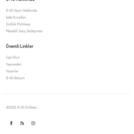
6:45 Yayın Hakkında
İade Kuralları
Gizlilik Politikası
Mesafeli Satış Sözleşmesi
Önemli Linkler
Üye Olun
Yayınevleri
Yazarlar
6:45 İletişim
©2022, 6:45 Dükkan
Tek Tıkla Ödeme Kolaylığı