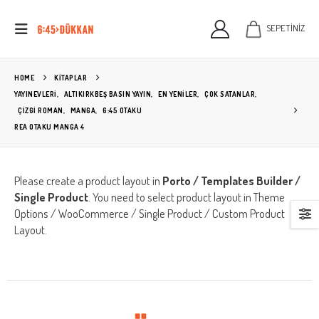
SEPETİNİZ
HOME
KITAPLAR
YAYINEVLERİ
,
ALTIKIRKBEŞ BASIN YAYIN
,
EN YENİLER
,
ÇOK SATANLAR
,
ÇIZGI ROMAN
,
MANGA
,
6:45 OTAKU
REA OTAKU MANGA 4
Please create a product layout in
Porto / Templates Builder /
Single Product
. You need to select product layout in Theme
Options / WooCommerce / Single Product / Custom Product
Layout.