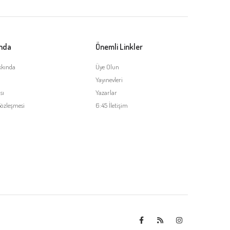
ında
Önemli Linkler
kkında
Üye Olun
Yayınevleri
sı
Yazarlar
Sözleşmesi
6:45 İletişim