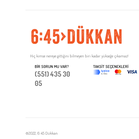
Hiç kimse nereye gittiğini bilmeyen biri kadar yükseğe çıkamaz!
BIR SORUN MU VAR?
TAKSIT SEÇENEKLERI
(551) 435 30
05
©2022, 6:45 Dükkan
Tek Tıkla Ödeme Kolaylığı