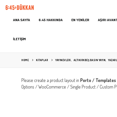
ANA SAYFA
6:45 HAKKINDA
EN YENİLER
AŞIRI AVAN
İLETİŞİM
HOME
KITAPLAR
YAYINEVLERİ
,
ALTIKIRKBEŞ BASIN YAYIN
,
YAZAR
Please create a product layout in
Porto / Templates 
Options / WooCommerce / Single Product / Custom P