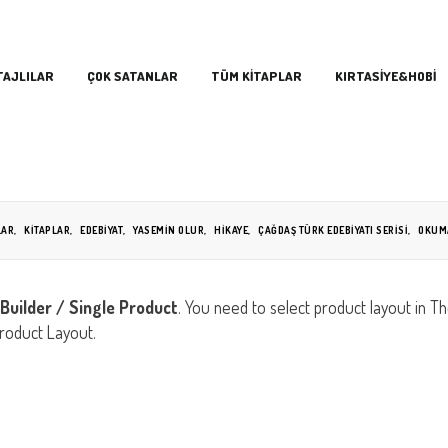
TAJLILAR
ÇOK SATANLAR
TÜM KİTAPLAR
KIRTASİYE&HOBİ
LAR
,
KİTAPLAR
,
EDEBIYAT
,
YASEMIN OLUR
,
HIKAYE
,
ÇAĞDAŞ TÜRK EDEBIYATI SERISI
,
OKUMA
Builder / Single Product
. You need to select product layout in 
roduct Layout.