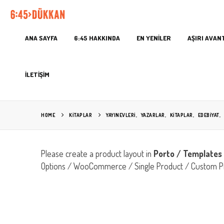
ANA SAYFA
6:45 HAKKINDA
EN YENİLER
AŞIRI AVAN
İLETİŞİM
HOME
KITAPLAR
YAYINEVLERİ
,
YAZARLAR
,
KİTAPLAR
,
EDEBIYAT
,
Please create a product layout in
Porto / Templates 
Options / WooCommerce / Single Product / Custom P