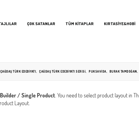
TAJLILAR
ÇOK SATANLAR
TÜM KİTAPLAR
KIRTASİYE&HOBİ
ÇAĞDAŞ TÜRK EDEBIYATI
,
ÇAĞDAŞ TÜRK EDEBIYATI SERISI
,
PUKSAVIDA
,
BURAK TAMDOĞAN
,
Builder / Single Product
. You need to select product layout in 
roduct Layout.