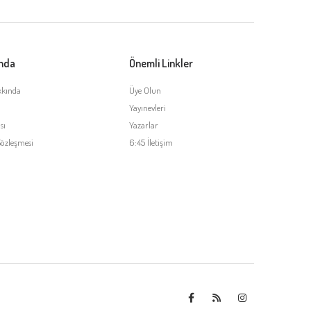
ında
Önemli Linkler
kkında
Üye Olun
Yayınevleri
sı
Yazarlar
Sözleşmesi
6:45 İletişim