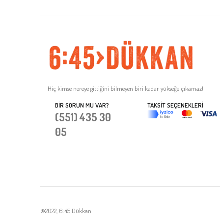
Hiç kimse nereye gittiğini bilmeyen biri kadar yükseğe çıkamaz!
BIR SORUN MU VAR?
TAKSIT SEÇENEKLERI
(551) 435 30
05
©2022, 6:45 Dükkan
Tek Tıkla Ödeme Kolaylığı