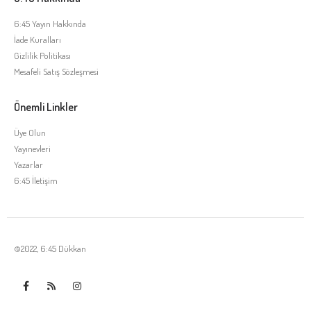
6:45 Yayın Hakkında
İade Kuralları
Gizlilik Politikası
Mesafeli Satış Sözleşmesi
Önemli Linkler
Üye Olun
Yayınevleri
Yazarlar
6:45 İletişim
©2022, 6:45 Dükkan
Tek Tıkla Ödeme Kolaylığı