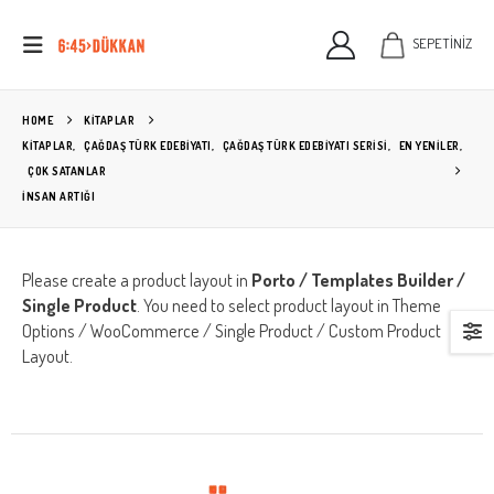
SEPETİNİZ
HOME
KITAPLAR
KİTAPLAR
,
ÇAĞDAŞ TÜRK EDEBIYATI
,
ÇAĞDAŞ TÜRK EDEBIYATI SERISI
,
EN YENİLER
,
ÇOK SATANLAR
İNSAN ARTIĞI
Please create a product layout in
Porto / Templates Builder /
Single Product
. You need to select product layout in Theme
Options / WooCommerce / Single Product / Custom Product
Layout.