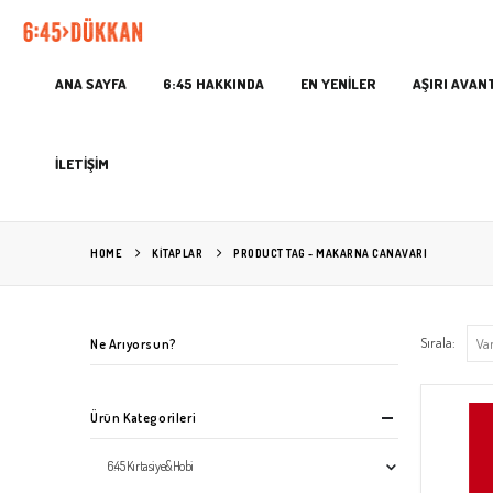
ANA SAYFA
6:45 HAKKINDA
EN YENİLER
AŞIRI AVAN
İLETİŞİM
HOME
KITAPLAR
PRODUCT TAG -
MAKARNA CANAVARI
Sırala:
Ne Arıyorsun?
Ürün Kategorileri
6:45 Kırtasiye&Hobi