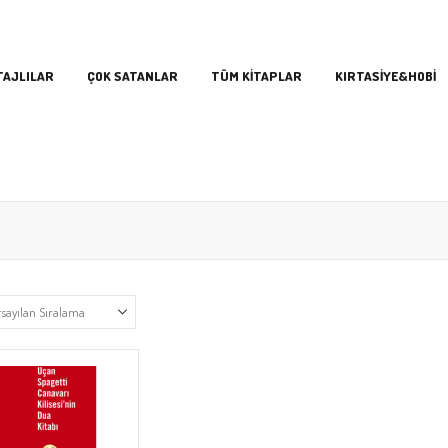
TAJLILAR
ÇOK SATANLAR
TÜM KİTAPLAR
KIRTASİYE&HOBİ