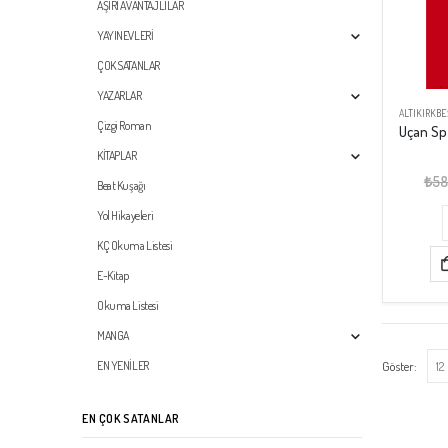
AŞIRI AVANTAJLILAR
YAYINEVLERİ
ÇOK SATANLAR
YAZARLAR
ALTIKIRKBE
Çizgi Roman
KİTAPLAR
₺
58
Beat Kuşağı
Yol Hikayeleri
KÇ Okuma Listesi
E-Kitap
Okuma Listesi
MANGA
Göster:
EN YENİLER
EN ÇOK SATANLAR