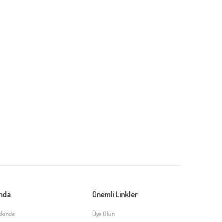
ında
Önemli Linkler
kkında
Üye Olun