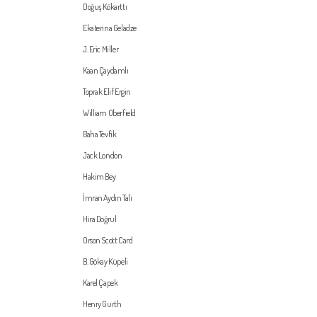
Doğuş Kökarttı
Ekaterina Geladze
J. Eric Miller
Kaan Çaydamlı
Toprak Elif Ergin
William Oberfield
Baha Tevfik
Jack London
Hakim Bey
İmran Aydın Tali
Hira Doğrul
Orson Scott Card
B. Gökay Küpeli
Karel Çapek
Henry Gurth