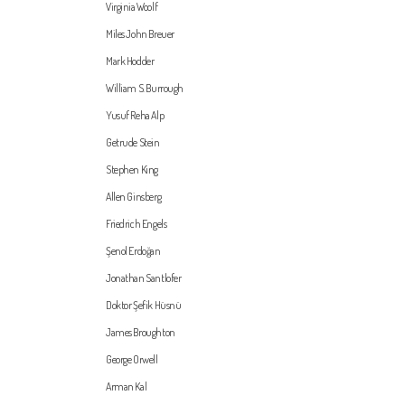
Virginia Woolf
Miles John Breuer
Mark Hodder
William S. Burrough
Yusuf Reha Alp
Getrude Stein
Stephen King
Allen Ginsberg
Friedrich Engels
Şenol Erdoğan
Jonathan Santlofer
Doktor Şefik Hüsnü
James Broughton
George Orwell
Arman Kal