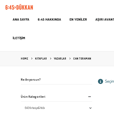
ANA SAYFA
6:45 HAKKINDA
EN YENİLER
AŞIRI AVAN
İLETİŞİM
HOME
KITAPLAR
YAZARLAR
CAN TORAMAN
Ne Arıyorsun?
Seçim
Ürün Kategorileri
6:45 Kırtasiye&Hobi