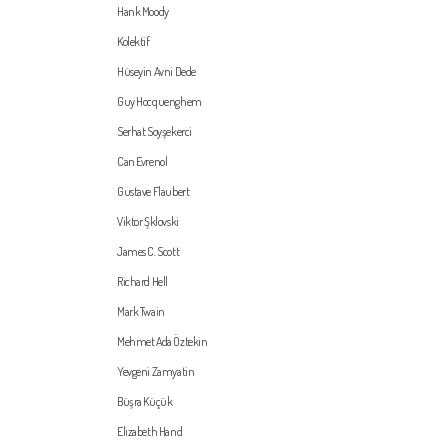
Hank Moody
Kolektif
Hüseyin Avni Dede
Guy Hocquenghem
Serhat Soyşekerci
Can Evrenol
Gustave Flaubert
Viktor Şklovski
James C. Scott
Richard Hell
Mark Twain
Mehmet Ada Öztekin
Yevgeni Zamyatin
Büşra Küçük
Elizabeth Hand