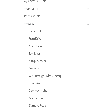
AŞIRI AVANTAJLILAR
YAYINEVLERİ
ÇOK SATANLAR
YAZARLAR
Eric Fennel
Franz Kafka
Noah Cicero
Tom Baker
A. Uygur ÖZtürk
Sefa Kaplan
W. S. Burrough - Allen Ginsberg
Ruken Aslan
Devrim Altıkulaç
Yasemin Olur
Sigmund Freud