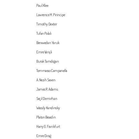
Paul Klee
Lawrence M. Pirincipe
Timothy Dexter
Tufan Palalı
Berxwedan Yaruk
Emre Varışlı
Burak Tamdoğan
Tommasso Campanella
A. Nezih Seven
James R. Adams
Seçil Demirhan
Wassily Kandinsky
Platon Besedin
Harry G. Frankfurt
Emre Dirağ