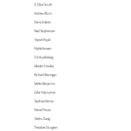
G. Elliot Smith
Andrew Blum
Denis Diderot
Neal Stephenson
Yaprak Koçak
Mykle Hansen
Tuli Kupferberg
Aleister Crowley
Richard Brautigan
Walter Benjamin
Zafer Yalçınpınar
Toyohara Kamai
Marcel Proust
Stefan Zweig
Theodore Sturgeon