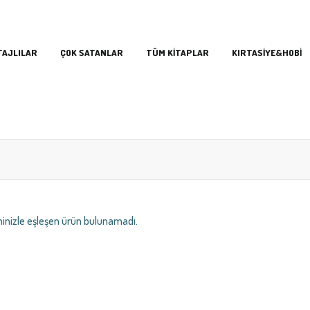
TAJLILAR
ÇOK SATANLAR
TÜM KİTAPLAR
KIRTASİYE&HOBİ
inizle eşleşen ürün bulunamadı.