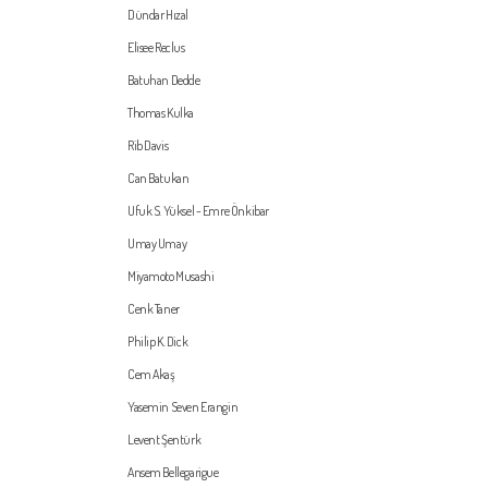
Dündar Hızal
Elisee Reclus
Batuhan Dedde
Thomas Kulka
Rib Davis
Can Batukan
Ufuk S. Yüksel - Emre Önkibar
Umay Umay
Miyamoto Musashi
Cenk Taner
Philip K. Dick
Cem Akaş
Yasemin Seven Erangin
Levent Şentürk
Ansem Bellegarigue