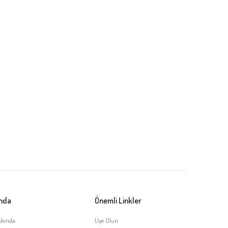
ında
Önemli Linkler
kkında
Üye Olun