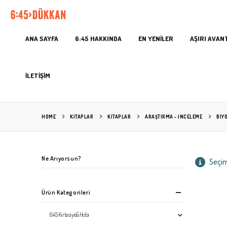
ANA SAYFA
6:45 HAKKINDA
EN YENİLER
AŞIRI AVAN
İLETİŞİM
HOME
KITAPLAR
KİTAPLAR
ARAŞTIRMA - İNCELEME
BIY
Ne Arıyorsun?
Seçim
Ürün Kategorileri
6:45 Kırtasiye&Hobi