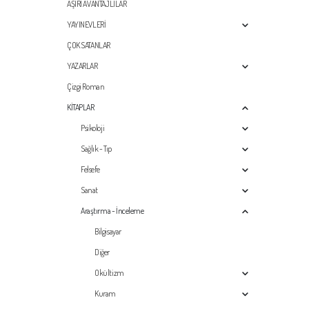
AŞIRI AVANTAJLILAR
YAYINEVLERİ
ÇOK SATANLAR
YAZARLAR
Çizgi Roman
KİTAPLAR
Psikoloji
Sağlık - Tıp
Felsefe
Sanat
Araştırma - İnceleme
Bilgisayar
Diğer
Okültizm
Kuram