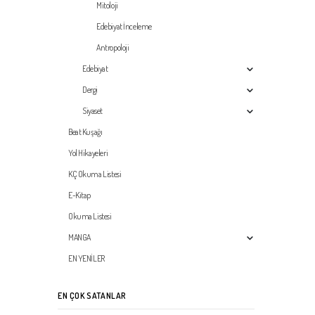
Mitoloji
Edebiyat İnceleme
Antropoloji
Edebiyat
Dergi
Siyaset
Beat Kuşağı
Yol Hikayeleri
KÇ Okuma Listesi
E-Kitap
Okuma Listesi
MANGA
EN YENİLER
EN ÇOK SATANLAR