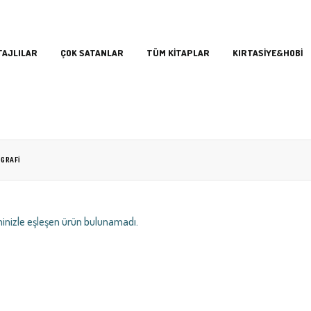
TAJLILAR
ÇOK SATANLAR
TÜM KİTAPLAR
KIRTASİYE&HOBİ
OGRAFI
inizle eşleşen ürün bulunamadı.