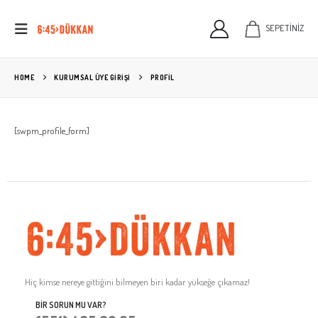
SEPETİNİZ
HOME
KURUMSAL ÜYE GIRIŞI
PROFIL
[swpm_profile_form]
Hiç kimse nereye gittiğini bilmeyen biri kadar yükseğe çıkamaz!
BIR SORUN MU VAR?