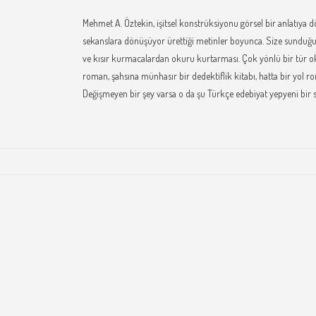
Mehmet A. Öztekin, işitsel konstrüksiyonu görsel bir anlatıya 
sekanslara dönüşüyor ürettiği metinler boyunca. Size sunduğu m
ve kısır kurmacalardan okuru kurtarması. Çok yönlü bir tür ok
roman, şahsına münhasır bir dedektiflik kitabı, hatta bir yol
Değişmeyen bir şey varsa o da şu Türkçe edebiyat yepyeni bir sesl