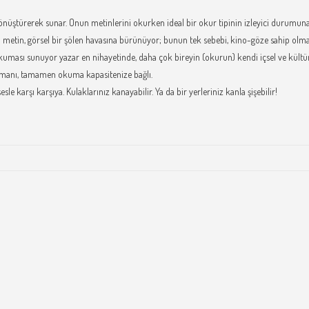
dönüştürerek sunar. Onun metinlerini okurken ideal bir okur tipinin izleyici durumuna
etin, görsel bir şölen havasına bürünüyor; bunun tek sebebi, kino-göze sahip olması d
uması sunuyor yazar en nihayetinde, daha çok bireyin (okurun) kendi içsel ve kültür
 romanı, tamamen okuma kapasitenize bağlı.
e karşı karşıya. Kulaklarınız kanayabilir. Ya da bir yerleriniz kanla şişebilir!